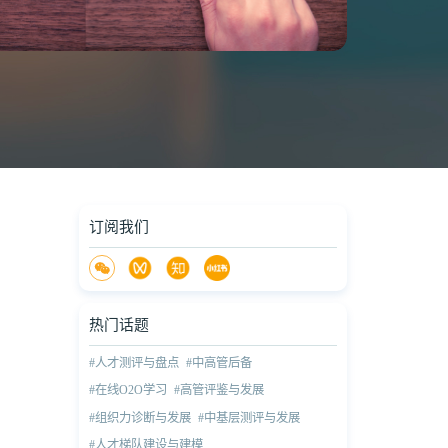
订阅我们
热门话题
#人才测评与盘点
#中高管后备
#在线O2O学习
#高管评鉴与发展
#组织力诊断与发展
#中基层测评与发展
#人才梯队建设与建模