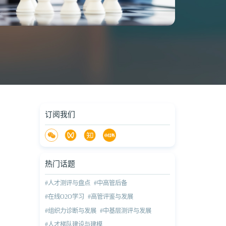
订阅我们
热门话题
#人才测评与盘点
#中高管后备
#在线O2O学习
#高管评鉴与发展
#组织力诊断与发展
#中基层测评与发展
#人才梯队建设与建模