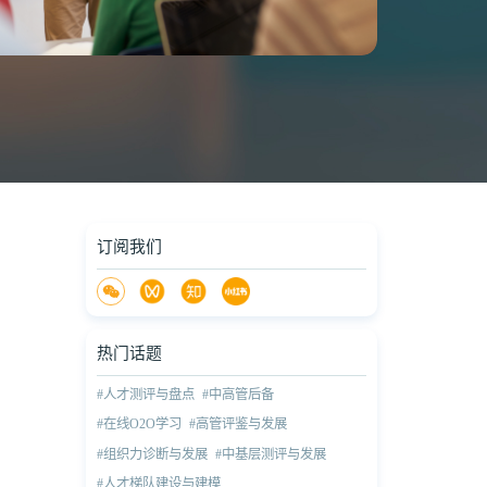
订阅我们
热门话题
#人才测评与盘点
#中高管后备
#在线O2O学习
#高管评鉴与发展
#组织力诊断与发展
#中基层测评与发展
#人才梯队建设与建模