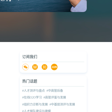
订阅我们
热门话题
#人才测评与盘点
#中高管后备
#在线O2O学习
#高管评鉴与发展
#组织力诊断与发展
#中基层测评与发展
#人才梯队建设与建模