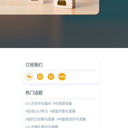
订阅我们
热门话题
#人才测评与盘点
#中高管后备
#在线O2O学习
#高管评鉴与发展
#组织力诊断与发展
#中基层测评与发展
#人才梯队建设与建模