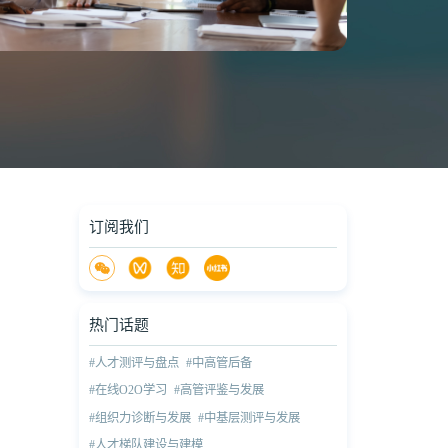
订阅我们
热门话题
#人才测评与盘点
#中高管后备
#在线O2O学习
#高管评鉴与发展
#组织力诊断与发展
#中基层测评与发展
#人才梯队建设与建模