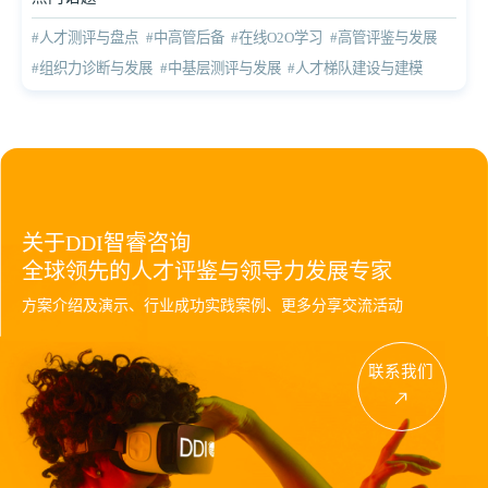
#人才测评与盘点
#中高管后备
#在线O2O学习
#高管评鉴与发展
#组织力诊断与发展
#中基层测评与发展
#人才梯队建设与建模
关于DDI智睿咨询
全球领先的人才评鉴与领导力发展专家
方案介绍及演示、行业成功实践案例、更多分享交流活动
联系我们