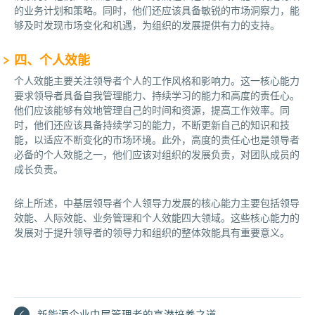
的业务计划和策略。同时，他们还应该具备敏锐的市场洞察力，能
够及时发现市场变化和机遇，为组织的发展提供有力的支持。
‌四、个人效能
个人效能主要关注领导者个人的工作风格和影响力。这一核心能力
要求领导者具备自我管理能力、持续学习的能力和高度的责任心。
他们应该能够有效地管理自己的时间和资源，提高工作效率。同
时，他们还应该具备持续学习的能力，不断更新自己的知识和技
能，以适应不断变化的市场环境。此外，高度的责任心也是领导者
必备的个人效能之一，他们应该对组织的发展负责，对团队成员的
成长负责。
综上所述，中基层领导者个人领导力发展的核心能力主要包括领导
效能、人际效能、业务管理和个人效能四大领域。这些核心能力的
发展对于提升领导者的领导力和组织的整体效能具有重要意义。
新能源企业中层管理者的高潜培养之道‌