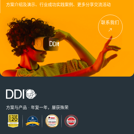
方案介绍及演示、行业成功实践案例、更多分享交流活动
联系我们
方案与产品 · 年复一年，屡获殊荣