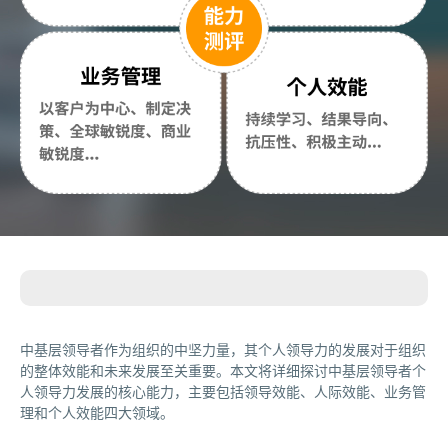
‌中基层领导者作为组织的中坚力量，其个人领导力的发展对于组织
的整体效能和未来发展至关重要。本文将详细探讨中基层领导者个
人领导力发展的核心能力，主要包括领导效能、人际效能、业务管
理和个人效能四大领域。