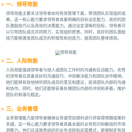
‌一、领导效能
领导效能主要关注领导者如何有效管理下属，带领团队实现组织成
果。这一核心能力要求领导者具备明确的目标设定能力、良好的团
队激励技巧以及高效的决策能力。通过设定清晰的目标，领导者可
以引导团队成员共同努力，实现组织愿景。同时，良好的团队激励
技巧能够激发团队成员的积极性和创造力，提高团队整体绩效。
‌二、人际效能
人际效能强调领导者与他人或团队工作时的沟通和互动能力。优秀
的领导者应具备良好的沟通技巧、冲突解决能力和团队协作精神。
他们能够有效地倾听团队成员的意见和建议，促进团队内部的沟通
和协作。同时，他们还能够妥善处理团队内部的冲突和矛盾，维护
团队的和谐与稳定。
‌三、业务管理
业务管理能力是领导者确保业务或项目顺利进行并取得预期成果的
关键。这一核心能力要求领导者具备全面的业务知识和敏锐的市场
洞察力。他们应该熟悉组织的业务流程和运营模式，能够制定有效